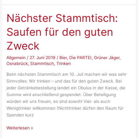
11.09.2019
um
Nächster Stammtisch:
19
Uhr
Saufen für den guten
Zweck
Allgemein
/
27. Juni 2019
/
Bier
,
Die PARTEI
,
Grüner Jäger
,
Osnabrück
,
Stammtisch
,
Trinken
Beim nächsten Stammtisch am 10. Juli machen wir was sehr
Sinnvolles: Wir trinken – und das für den guten Zweck. Bei
jeder Getränkebestellung landet ein Obulus in der Kasse, die
Summe wird anschließend gespendet. Über Beteiligung
würden wir uns freuen, es sind sowohl Viel- als auch
Wenigtrinker willkommen (Nichttrinker dürfen den Raum für
Spenden kurz
Nächster
Weiterlesen »
Stammtisch: