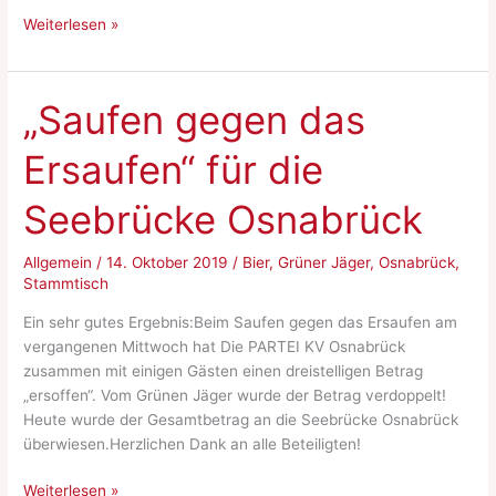
Aktion
Weiterlesen »
„Stolpersteine
reinigen“
am
„Saufen gegen das
Totensonntag
Ersaufen“ für die
Seebrücke Osnabrück
Allgemein
/
14. Oktober 2019
/
Bier
,
Grüner Jäger
,
Osnabrück
,
Stammtisch
Ein sehr gutes Ergebnis:Beim Saufen gegen das Ersaufen am
vergangenen Mittwoch hat Die PARTEI KV Osnabrück
zusammen mit einigen Gästen einen dreistelligen Betrag
„ersoffen“. Vom Grünen Jäger wurde der Betrag verdoppelt!
Heute wurde der Gesamtbetrag an die Seebrücke Osnabrück
überwiesen.Herzlichen Dank an alle Beteiligten!
„Saufen
Weiterlesen »