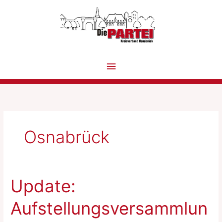
Zum
Inhalt
springen
Hauptmenü
Osnabrück
Update:
Aufstellungsversammlun