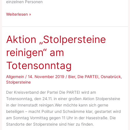
einzelnen Personen
Stammtische
Weiterlesen »
im
Grünen
Jäger
Aktion „Stolpersteine
abgesagt
reinigen“ am
Totensonntag
Allgemein
/
14. November 2019
/
Bier
,
Die PARTEI
,
Osnabrück
,
Stolpersteine
Der Kreisverband der Partei Die PARTEI wird am
Totensonntag, den 24.11. in einer großen Aktion Stolpersteine
in der Innenstadt reinigen.Wer möchte kann sich gerne
beteiligen – macht Politur und Schwämme klar, gestartet wird
am Sonntag Vormittag gegen 11 Uhr in der Hasestraße. Die
Standorte der Stolpersteine sind hier zu finden.