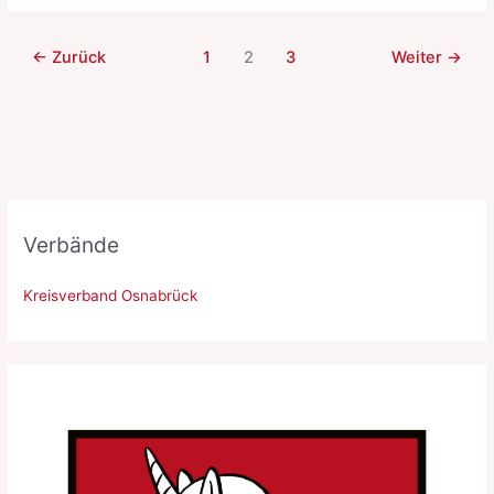
Saufen
für
←
Zurück
1
2
3
Weiter
→
den
guten
Zweck
Verbände
Kreisverband Osnabrück