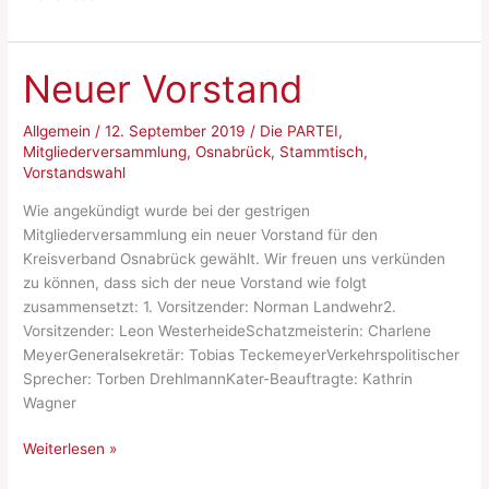
gegen
das
Ersaufen“
Neuer Vorstand
für
die
Allgemein
/
12. September 2019
/
Die PARTEI
,
Seebrücke
Mitgliederversammlung
,
Osnabrück
,
Stammtisch
,
Osnabrück
Vorstandswahl
Wie angekündigt wurde bei der gestrigen
Mitgliederversammlung ein neuer Vorstand für den
Kreisverband Osnabrück gewählt. Wir freuen uns verkünden
zu können, dass sich der neue Vorstand wie folgt
zusammensetzt: 1. Vorsitzender: Norman Landwehr2.
Vorsitzender: Leon WesterheideSchatzmeisterin: Charlene
MeyerGeneralsekretär: Tobias TeckemeyerVerkehrspolitischer
Sprecher: Torben DrehlmannKater-Beauftragte: Kathrin
Wagner
Neuer
Weiterlesen »
Vorstand