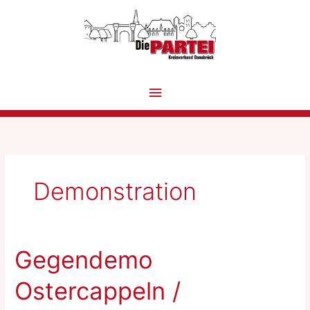
Zum
Inhalt
springen
Hauptmenü
Demonstration
Gegendemo
Ostercappeln /