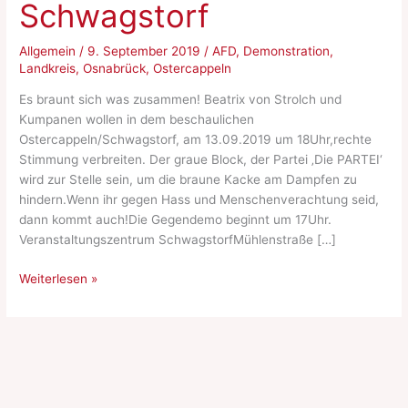
Schwagstorf
Allgemein
/
9. September 2019
/
AFD
,
Demonstration
,
Landkreis
,
Osnabrück
,
Ostercappeln
Es braunt sich was zusammen! Beatrix von Strolch und
Kumpanen wollen in dem beschaulichen
Ostercappeln/Schwagstorf, am 13.09.2019 um 18Uhr,rechte
Stimmung verbreiten. Der graue Block, der Partei ‚Die PARTEI‘
wird zur Stelle sein, um die braune Kacke am Dampfen zu
hindern.Wenn ihr gegen Hass und Menschenverachtung seid,
dann kommt auch!Die Gegendemo beginnt um 17Uhr.
Veranstaltungszentrum SchwagstorfMühlenstraße […]
Gegendemo
Weiterlesen »
Ostercappeln
/
Schwagstorf