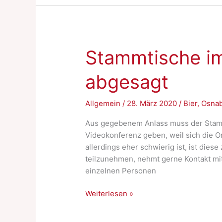
Stammtische i
abgesagt
Allgemein
/
28. März 2020
/
Bier
,
Osna
Aus gegebenem Anlass muss der Stammt
Videokonferenz geben, weil sich die Or
allerdings eher schwierig ist, ist dies
teilzunehmen, nehmt gerne Kontakt mit 
einzelnen Personen
Stammtische
Weiterlesen »
im
Grünen