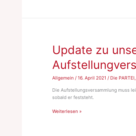
Update zu unse
Aufstellungve
Allgemein
/
16. April 2021
/
Die PARTEI
Die Aufstellungsversammlung muss lei
sobald er feststeht.
Update
Weiterlesen »
zu
unserer
Aufstellungversammlung