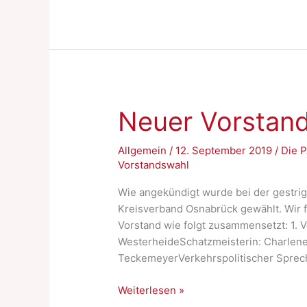
das
Ersaufen“
für
die
Seebrücke
Osnabrück
Neuer Vorstan
Allgemein
/
12. September 2019
/
Die 
Vorstandswahl
Wie angekündigt wurde bei der gestri
Kreisverband Osnabrück gewählt. Wir 
Vorstand wie folgt zusammensetzt: 1. 
WesterheideSchatzmeisterin: Charlene
TeckemeyerVerkehrspolitischer Sprech
Neuer
Weiterlesen »
Vorstand