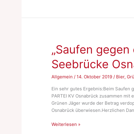
reinigen“
am
Totensonntag
„Saufen gegen 
Seebrücke Osn
Allgemein
/
14. Oktober 2019
/
Bier
,
Grü
Ein sehr gutes Ergebnis:Beim Saufen 
PARTEI KV Osnabrück zusammen mit ein
Grünen Jäger wurde der Betrag verdop
Osnabrück überwiesen.Herzlichen Dank 
„Saufen
Weiterlesen »
gegen