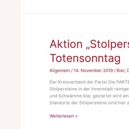
Jäger
abgesagt
Aktion „Stolper
Totensonntag
Allgemein
/
14. November 2019
/
Bier
,
Der Kreisverband der Partei Die PARTE
Stolpersteine in der Innenstadt reinig
und Schwämme klar, gestartet wird am 
Standorte der Stolpersteine sind hier z
Aktion
Weiterlesen »
„Stolpersteine