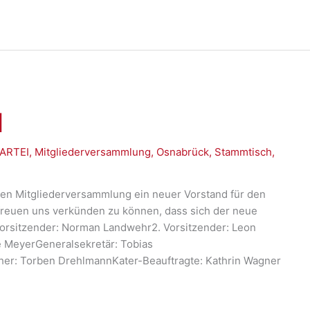
d
PARTEI
,
Mitgliederversammlung
,
Osnabrück
,
Stammtisch
,
gen Mitgliederversammlung ein neuer Vorstand für den
freuen uns verkünden zu können, dass sich der neue
Vorsitzender: Norman Landwehr2. Vorsitzender: Leon
 MeyerGeneralsekretär: Tobias
er: Torben DrehlmannKater-Beauftragte: Kathrin Wagner