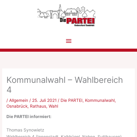
Zum
Inhalt
springen
Hauptmenü
Kommunalwahl – Wahlbereich
4
/
Allgemein
/
25. Juli 2021
/
Die PARTEI
,
Kommunalwahl
,
Osnabrück
,
Rathaus
,
Wahl
Die PARTEI informiert:
Thomas Synowietz
Wahlbereich 4 (Innenstadt, Kalkhügel, Nahne, Sutthausen)